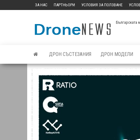
Skip
ЗА НАС
ПАРТНЬОРИ
УСЛОВИЯ ЗА ПОЛЗВАНЕ
УСЛОВ
to
the
Българската 
content
ДРОН СЪСТЕЗАНИЯ
ДРОН МОДЕЛИ