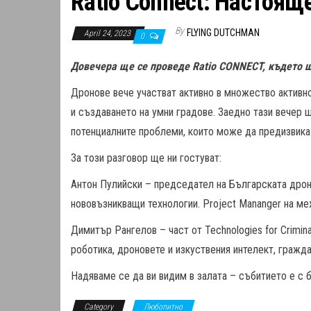
Ratio Connect: Настоящ
By
FLYING DUTCHMAN
April 24, 2023
0
Довечера ще се проведе Ratio CONNECT, където 
Дронове вече участват активно в множество активн
и създаването на умни градове. Заедно тази вечер
потенциалните проблеми, които може да предизвика
За този разговор ще ни гостуват:
Антон Пулийски – председател на Българската дрон
нововъзникващи технологии. Project Mananger на м
Димитър Рангелов – част от Technologies for Crimin
роботика, дроновете и изкуствения интелект, гражда
Надяваме се да ви видим в залата – събитието е с 
Category
Любопитно