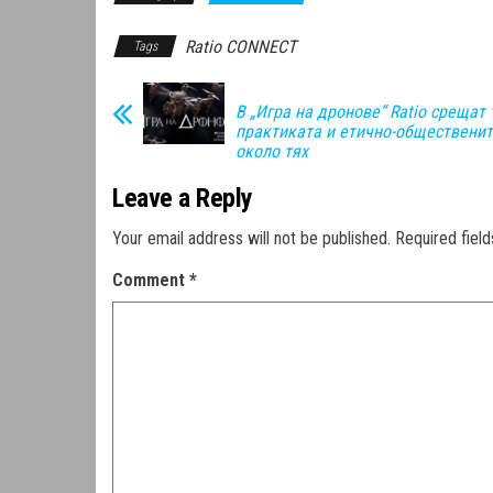
Ratio CONNECT
Tags
В „Игра на дронове“ Ratio срещат 
практиката и етично-общественит
около тях
Leave a Reply
Your email address will not be published.
Required fiel
Comment
*