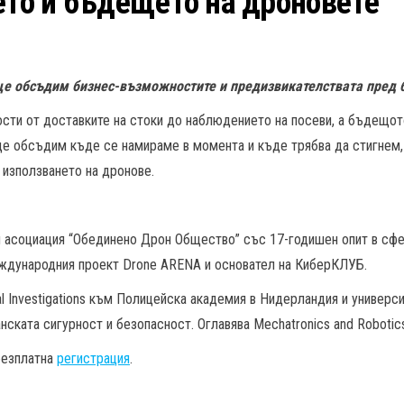
ето и бъдещето на дроновете
ще обсъдим бизнес-възможностите и предизвикателствата пред 
ости от доставките на стоки до наблюдението на посеви, а бъдещот
 ще обсъдим къде се намираме в момента и къде трябва да стигнем,
 използването на дронове.
 асоциация “Обединено Дрон Общество” със 17-годишен опит в сфер
еждународния проект Drone ARENA и основател на КиберКЛУБ.
al Investigations към Полицейска академия в Нидерландия и универси
нската сигурност и безопасност. Оглавява Mechatronics and Robotics
безплатна
регистрация
.