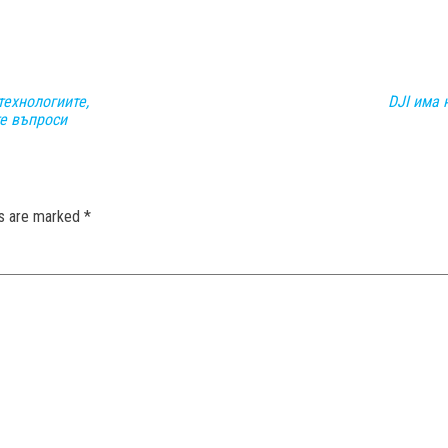
технологиите,
DJI има 
е въпроси
ds are marked
*