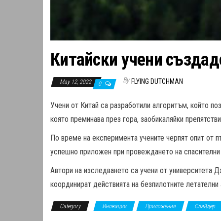
Китайски учени създадо
By
FLYING DUTCHMAN
May 12, 2022
0
Учени от Китай са разработили алгоритъм, който поз
която преминава през гора, заобикаляйки препятстви
По време на експеримента учените черпят опит от п
успешно приложен при провеждането на спасителни
Автори на изследването са учени от университета Д
координират действията на безпилотните летателни 
Category
Иновации
Приложения
Слайдер