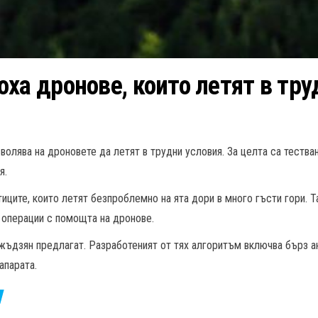
ха дронове, които летят в тру
волява на дроновете да летят в трудни условия. За целта са тества
я.
тиците, които летят безпроблемно на ята дори в много гъсти гори. 
 операции с помощта на дронове.
жъдзян предлагат. Разработеният от тях алгоритъм включва бърз ан
апарата.