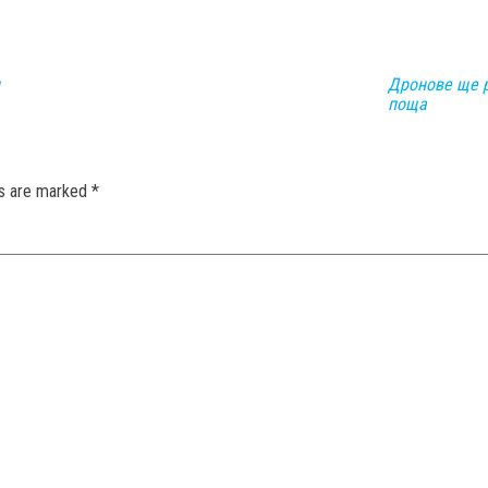
Дронове ще р
поща
ds are marked
*