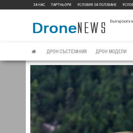
Skip
ЗА НАС
ПАРТНЬОРИ
УСЛОВИЯ ЗА ПОЛЗВАНЕ
УСЛОВ
to
the
Българската 
content
ДРОН СЪСТЕЗАНИЯ
ДРОН МОДЕЛИ