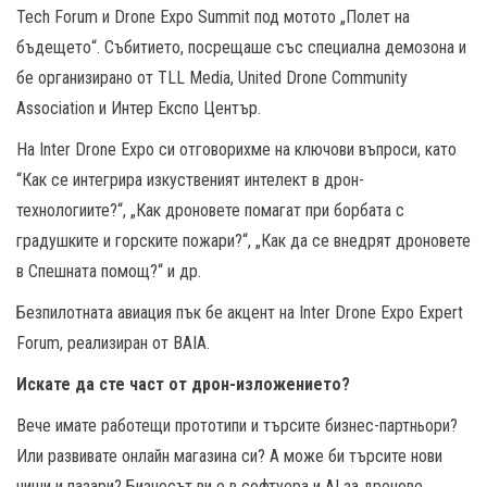
Tech Forum и Drone Expo Summit под мотото „Полет на
бъдещето“. Събитието, посрещаше със специална демозона и
бе организирано от TLL Media, United Drone Community
Association и Интер Експо Център.
На Inter Drone Expo си отговорихме на ключови въпроси, като
“Как се интегрира изкуственият интелект в дрон-
технологиите?“, „Как дроновете помагат при борбата с
градушките и горските пожари?“, „Как да се внедрят дроновете
в Спешната помощ?“ и др.
Безпилотната авиация пък бе акцент на Inter Drone Expo Expert
Forum, реализиран от BAIA.
Искате да сте част от дрон-изложението?
Вече имате работещи прототипи и търсите бизнес-партньори?
Или развивате онлайн магазина си? А може би търсите нови
ниши и пазари? Бизнесът ви е в софтуера и AI за дронове,