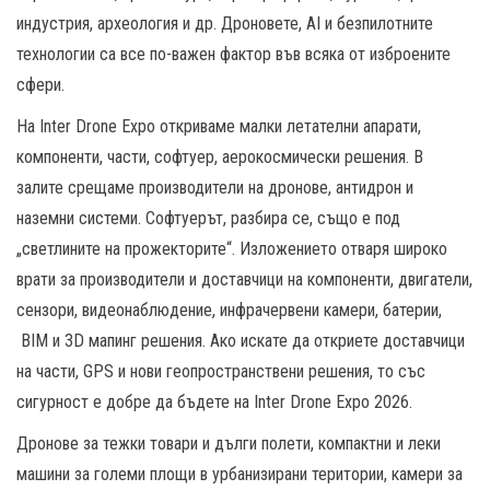
индустрия, археология и др. Дроновете, AI и безпилотните
технологии са все по-важен фактор във всяка от изброените
сфери.
На Inter Drone Expo откриваме малки летателни апарати,
компоненти, части, софтуер, аерокосмически решения. В
залите срещаме производители на дронове, антидрон и
наземни системи. Софтуерът, разбира се, също е под
„светлините на прожекторите“. Изложението отваря широко
врати за производители и доставчици на компоненти, двигатели,
сензори, видеонаблюдение, инфрачервени камери, батерии,
BIM и 3D мапинг решения. Ако искате да откриете доставчици
на части, GPS и нови геопространствени решения, то със
сигурност е добре да бъдете на Inter Drone Expo 2026.
Дронове за тежки товари и дълги полети, компактни и леки
машини за големи площи в урбанизирани територии, камери за