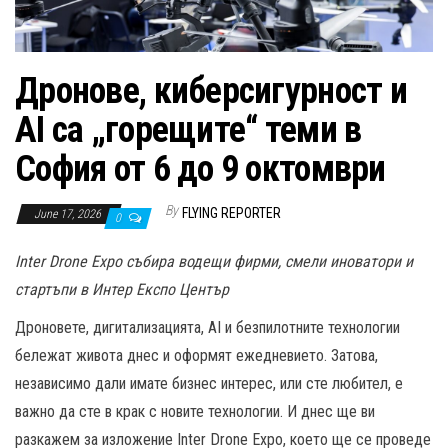
n
Дронове, киберсигурност и
AI са „горещите“ теми в
София от 6 до 9 октомври
By
FLYING REPORTER
June 17, 2026
0
Inter Drone Expo събира водещи фирми, смели иноватори и
стартъпи в Интер Експо Център
Дроновете, дигитализацията, AI и безпилотните технологии
бележат живота днес и оформят ежедневието. Затова,
независимо дали имате бизнес интерес, или сте любител, е
важно да сте в крак с новите технологии. И днес ще ви
разкажем за изложение Inter Drone Expo, което ще се проведе