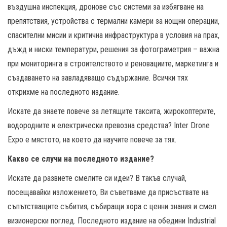
въздушна инспекция, дронове със системи за избягване на
препятствия, устройства с термални камери за нощни операции,
спасителни мисии и критична инфраструктура в условия на прах,
дъжд и ниски температури, решения за фотограметрия – важна
при мониторинга в строителството и реновациите, маркетинга и
създаването на завладяващо съдържание. Всички тях
открихме на последното издание.
Искате да знаете повече за летящите таксита, жирокоптерите,
водородните и електрически превозна средства? Inter Drone
Expo е мястото, на което да научите повече за тях.
Какво се случи на последното издание?
Искате да развиете смелите си идеи? В такъв случай,
посещавайки изложението, Ви съветваме да присъствате на
съпътстващите събития, събиращи хора с ценни знания и смел
визионерски поглед. Последното издание на обедини Industrial