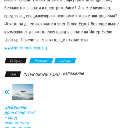
безпилотни апарати и електромобили? Или сте визионер,
предлагащ специализирани рекламни и маркетинг решения?
Искате ли да се включите в Inter Drone Expo? Все още имате
възможност да имате своя щанд в залите на Интер Експо
Център. Повече за стъпките, ще откриете на
www.interdroneexpo.bg.
Category
Иновации
Слайдер
изложение
INTER DRONE EXPO
Tags
„Обединено
дрон общество“
е сред
основателите
на клъстер за