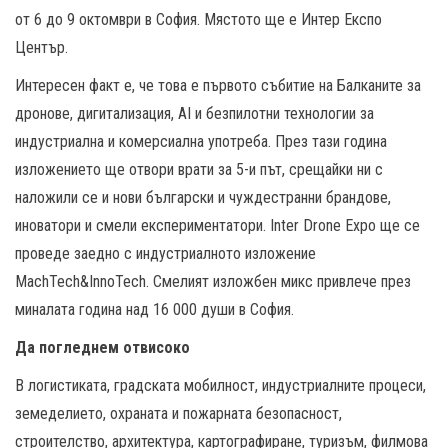
от 6 до 9 октомври в София. Мястото ще е Интер Експо
Център.
Интересен факт е, че това е първото събитие на Балканите за
дронове, дигитализация, AI и безпилотни технологии за
индустриална и комерсиална употреба. През тази година
изложението ще отвори врати за 5-и път, срещайки ни с
наложили се и нови български и чуждестранни брандове,
иноватори и смели експериментатори. Inter Drone Expo ще се
проведе заедно с индустриалното изложение
MachTech&InnoTech. Смелият изложбен микс привлече през
миналата година над 16 000 души в София.
Да погледнем отвисоко
В логистиката, градската мобилност, индустриалните процеси,
земеделието, охраната и пожарната безопасност,
строителство, архитектура, картографиране, туризъм, филмова