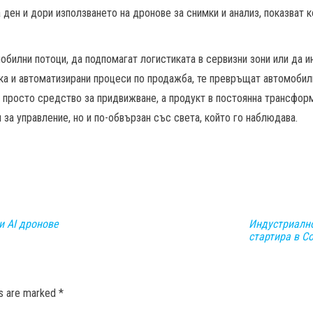
 ден и дори използването на дронове за снимки и анализ, показват 
обилни потоци, да подпомагат логистиката в сервизни зони или да 
а и автоматизирани процеси по продажба, те превръщат автомобилна
просто средство за придвижване, а продукт в постоянна трансформ
 за управление, но и по-обвързан със света, който го наблюдава.
и AI дронове
Индустриалн
стартира в С
ds are marked
*