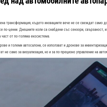
лед над автомобилните автопа
ена трансформация, където иновациите вече не се свеждат само до 
все по-ценни. Днешните коли са снабдени със сензори, свързаност, и
 част от по-голяма екосистема.
рове и големи автосалони, се използват и дронове за инвентаризац
т не само за визуализация, но и за по-прецизно управление на авто