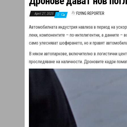
Дронове дават нов пог
By
FLYING REPORTER
April 27, 2025
0
Автомобилната индустрия навлиза в период на ускор
леки, компонентите – по-интелигентни, а данните – 
само улесняват шофирането, но и правят автомобила
В някои автопаркове, включително в логистични цент
проследяване на наличности. Дроновите кадри помага