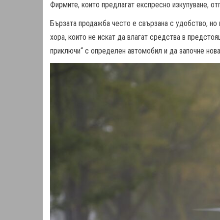
Фирмите, които предлагат експресно изкупуване, отг
Бързата продажба често е свързана с удобство, но 
хора, които не искат да влагат средства в предсто
приключи“ с определен автомобил и да започне нова