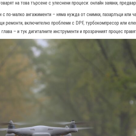
оварят на това търсене с улеснени процеси: онлайн заявки, предва
и с по-малко ангажименти – няма нужда от снимки, пазарлъци или ч
ящи ремонти, включително проблеми с DPF, турбокомпресор или елек
 глава – и тук дигиталните инструменти и прозрачният процес прав