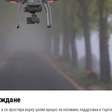
иждане
 а се простира върху целия процес на ползване, поддръжка и търго