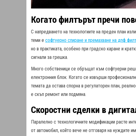
Когато филтърът пречи пов
С напредването на технологиите на преден план изл
теми е
софтуерно спиране и премахване на дпф фил
но в практиката, особено при градско каране и кра
сигнали за грешка.
Много собственици се обръщат към софтуерни решен
електронния блок. Когато се извърши професионално
темата да остава спорна в регулаторен план, реалн
е скъп ремонт или подмяна.
Скоростни сделки в дигита
Паралелно с технологичните модификации расте ин
от автомобил, който вече не отговаря на нуждите и