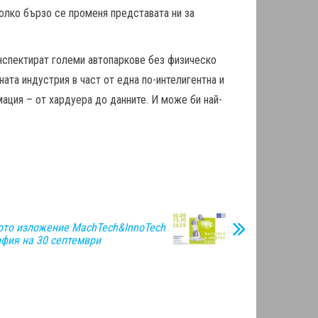
колко бързо се променя представата ни за
инспектират големи автопаркове без физическо
та индустрия в част от една по-интелигентна и
ация – от хардуера до данните. И може би най-
ото изложение MachTech&InnoTech
офия на 30 септември