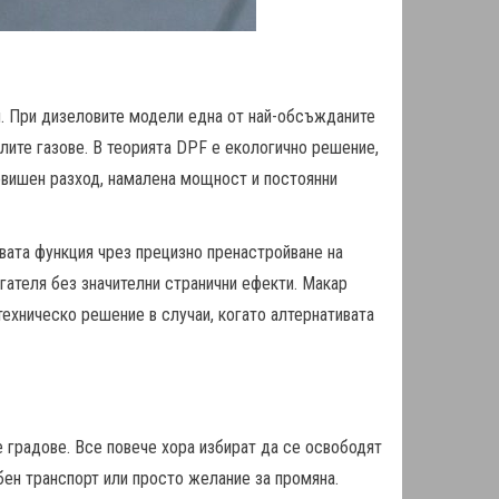
и. При дизеловите модели една от най-обсъжданите
лите газове. В теорията DPF е екологично решение,
повишен разход, намалена мощност и постоянни
вата функция чрез прецизно пренастройване на
гателя без значителни странични ефекти. Макар
техническо решение в случаи, когато алтернативата
е градове. Все повече хора избират да се освободят
бен транспорт или просто желание за промяна.