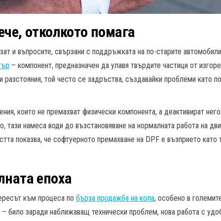
ече, отколкото помага
изат и въпросите, свързани с поддръжката на по-старите автомобил
тър
– компонент, предназначен да улавя твърдите частици от изгоре
тки разстояния, той често се задръства, създавайки проблеми като 
ия, които не премахват физически компонента, а деактивират него
, тази намеса води до възстановяване на нормалната работа на дви
остта показва, че софтуерното премахване на DPF е възприето като 
лната епоха
тересът към процеса по
бърза продажба на кола
, особено в големит
м – било заради наближаващ технически проблем, нова работа с удо