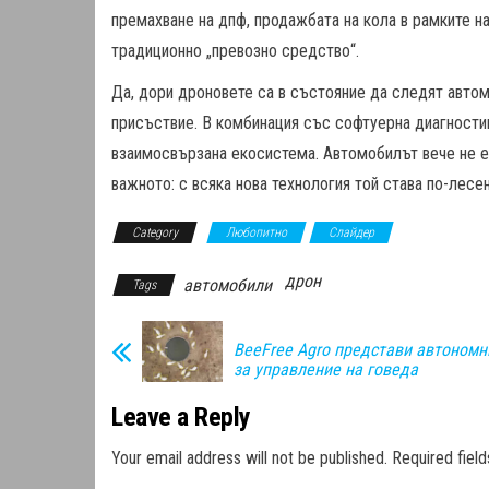
премахване на дпф, продажбата на кола в рамките на
традиционно „превозно средство“.
Да, дори дроновете са в състояние да следят автом
присъствие. В комбинация със софтуерна диагностик
взаимосвързана екосистема. Автомобилът вече не е 
важното: с всяка нова технология той става по-лесен
Category
Любопитно
Слайдер
дрон
автомобили
Tags
BeeFree Agro представи автономн
за управление на говеда
Leave a Reply
Your email address will not be published.
Required fiel