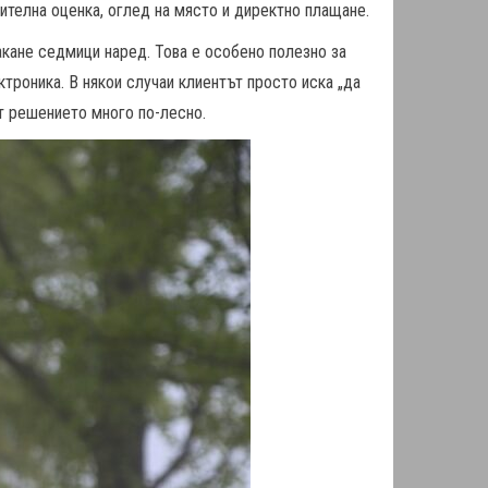
рителна оценка, оглед на място и директно плащане.
акане седмици наред. Това е особено полезно за
троника. В някои случаи клиентът просто иска „да
ят решението много по-лесно.