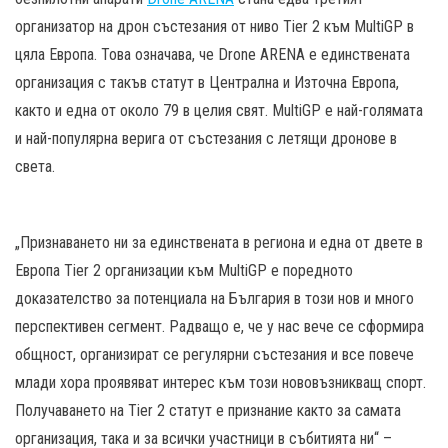
организатор на дрон състезания от ниво Tier 2 към MultiGP в
цяла Европа. Това означава, че Drone ARENA е единствената
организация с такъв статут в Централна и Източна Европа,
както и една от около 79 в целия свят. MultiGP е най-голямата
и най-популярна верига от състезания с летящи дронове в
света.
„Признаването ни за единствената в региона и една от двете в
Европа Tier 2 организации към MultiGP е поредното
доказателство за потенциала на България в този нов и много
перспективен сегмент. Радващо е, че у нас вече се сформира
общност, организират се регулярни състезания и все повече
млади хора проявяват интерес към този нововъзникващ спорт.
Получаването на Tier 2 статут е признание както за самата
организация, така и за всички участници в събитията ни“ –