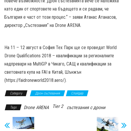
повече възможности. Дрон състезанията вече се наложиха
като един от спортовете на бъдещето и се радвам, че
България е част от този процес.“ – заяви Атанас Атанасов,
директор „Състезания“ на Drone ARENA.
На 11 – 12 август в София Тех Парк ще се проведат World
Drone Qualifications 2018 – квалификации за регионалните
надпревари на MultiGP в Чикаго, САЩ и квалификации за
световната купа на FAI в Китай, Шънжън
(https://faidroneworld2018.aero/).
Category
Дрон състезания
Слайдер
Tier 2
Drone ARENA
състезания с дрони
Tags