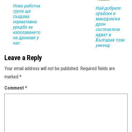
Нова работна
Най-добрите
група ще
сръбски и
създава
македонски
нормативна
дрон
уредба за
състезатели
използването
идват в
на дронове у
България този
нас
уикенд
Leave a Reply
Your email address will not be published.
Required fields are
marked
*
Comment
*