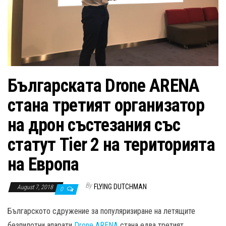
n
Българската Drone ARENA
стана третият организатор
на дрон състезания със
статут Tier 2 на територията
на Европа
By
FLYING DUTCHMAN
August 7, 2018
0
Българското сдружение за популяризиране на летящите
безпилотни апарати
Drone ARENA
стана едва третият