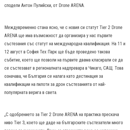
сподели Антон Пулийски, от Drone ARENA.
Междувременно стана ясно, че с новия си статут Tier 2 Drone
ARENA ще има възможност да организира у нас първите
състезания със статут на международна квалификация. На 11 и
12 август в София Тех Парк ще бъде проведено такова
събитие, което ще позволи на първите двама класирали се да
се състезават в регионалната надпревара в Чикаго, САЩ. Това
означава, че България се налага като дестинация за
квалификации на пилоти за дрон състезанията от най-
популярната верига в света.
„С одобрението за Tier 2 Drone ARENA на практика прескача
ниво Tier 3, което ще даде на българските състезатели много