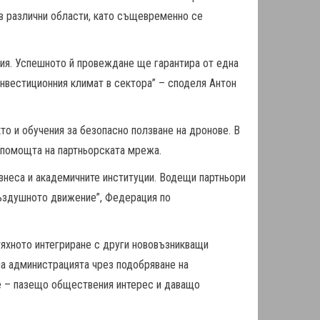
 в различни области, като същевременно се
ия. Успешното й провеждане ще гарантира от една
инвестиционния климат в сектора” – споделя Антон
о и обучения за безопасно ползване на дронове. В
 помощта на партньорската мрежа.
знеса и академичните институции. Водещи партньори
ъздушното движение”, Федерация по
тяхното интегриране с други нововъзникващи
а на администрацията чрез подобряване на
не – пазещо обществения интерес и даващо