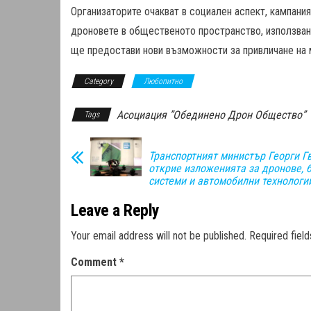
Организаторите очакват в социален аспект, кампани
дроновете в общественото пространство, използвани
ще предостави нови възможности за привличане на м
Category
Любопитно
Асоциация ”Обединено Дрон Общество”
Tags
Транспортният министър Георги Г
открие изложенията за дронове, 
системи и автомобилни технологи
Leave a Reply
Your email address will not be published.
Required fiel
Comment
*