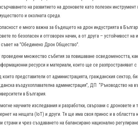
асърчаването на развитието на дроновете като полезен инструмент
имуществото и околната среда.
опасност е много важна за бъдещето на дрон индустрията в Българ
вете по безопасен и отговорен начин, а от друга – устойчивост на 
я съвет на ”Обединено Дрон Общество”.
т проведени множество събития за повишаване осведомеността, какт
нформационни ресурси и материали, които ще се разпространяват с
д които представители от администрацията, гражданския сектор, би
жданска въздухоплавателна администрация”, ДП
“Ръководство на в
иверситети в България.
омогне научните изследвания и разработки, свързани с дроновете и 
нтернет на нещата (IoT) и други. Тя ще има своя принос и в областт
ни страни и чрез създаването на балансирано национално регулира