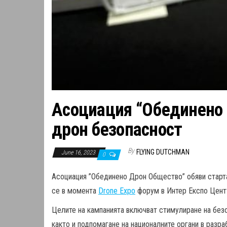
Асоциация “Обединено 
дрон безопасност
By
FLYING DUTCHMAN
June 16, 2023
0
Асоциация ”Обединено Дрон Общество” обяви старта
се в момента
Drone Expo
форум в Интер Експо Цент
Целите на кампанията включват стимулиране на безо
както и подпомагане на националните органи в разра