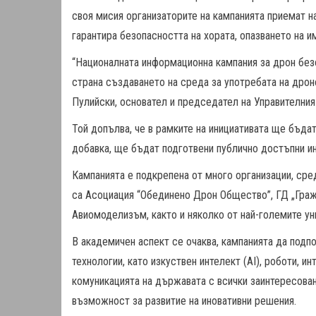
своя мисия организаторите на кампанията приемат н
гарантира безопасността на хората, опазването на 
“Националната информационна кампания за дрон без
страна създаването на среда за употребата на дроно
Пулийски, основател и председател на Управителни
Той допълва, че в рамките на инициативата ще бъда
добавка, ще бъдат подготвени публично достъпни и
Кампанията е подкрепена от много организации, сре
са Асоциация “Обединено Дрон Общество”, ГД „Гра
Авиомоделизъм, както и няколко от най-големите ун
В академичен аспект се очаква, кампанията да подп
технологии, като изкуствен интелект (AI), роботи, и
комуникацията на държавата с всички заинтересова
възможност за развитие на иновативни решения.