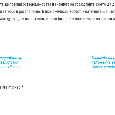
ята да повиши осведомеността и знанията на гражданите, което да 
 за хоби и развлечение. В икономически аспект, кампанията ще нас
еждународни инвестиции за нови бизнеси и иновации, категорични с
воздейков ще
Изложба на р
безпилотни
изложение за
и на 15 юни
София в събо
ds are marked
*