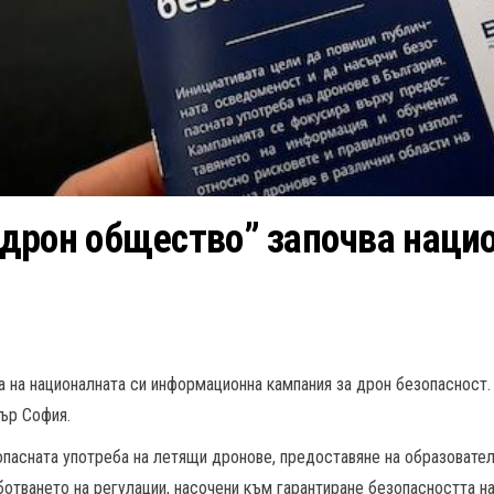
дрон общество” започва наци
 на националната си информационна кампания за дрон безопасност
ър София.
пасната употреба на летящи дронове, предоставяне на образовател
ботването на регулации, насочени към гарантиране безопасността на