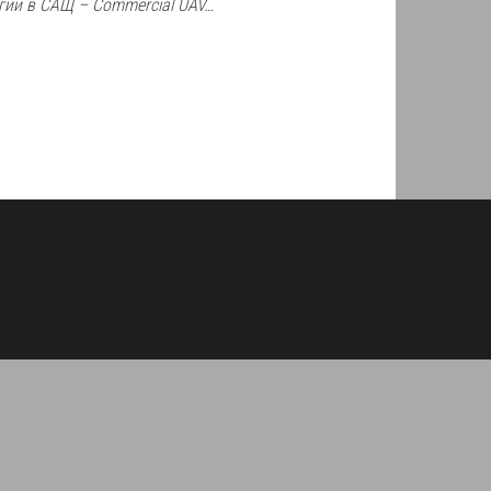
гии в САЩ – Commercial UAV…