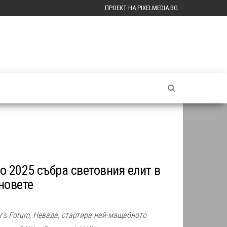
ПРОЕКТ НА PIXELMEDIA.BG
o 2025 събра световния елит в
новете
ar’s Forum, Невада, стартира най-мащабното