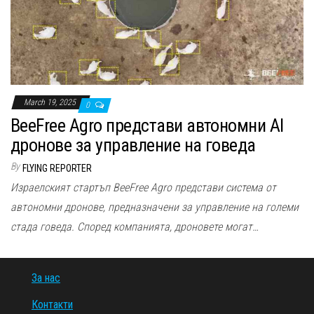
n
March 19, 2025
0
BeeFree Agro представи автономни AI
дронове за управление на говеда
By
FLYING REPORTER
Израелският стартъп BeeFree Agro представи система от
автономни дронове, предназначени за управление на големи
стада говеда. Според компанията, дроновете могат…
За нас
Контакти