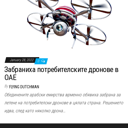
January 28, 2022
0
Забраниха потребителските дронове в
ОАЕ
By
FLYING DUTCHMAN
Обединените арабски емирства врменно обявиха забрана за
летене на потребителски дронове в цялата страна. Решението
идва, след като няколко дрона…