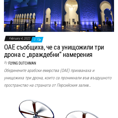
n
February 4, 2022
0
ОАЕ съобщиха, че са унищожили три
дрона с „враждебни“ намерения
By
FLYING DUTCHMAN
Обединените арабски емирства (ОАЕ) прихванаха и
унищожиха три дрона, които са проникнали във въздушното
пространство на страната от Персийския залив…