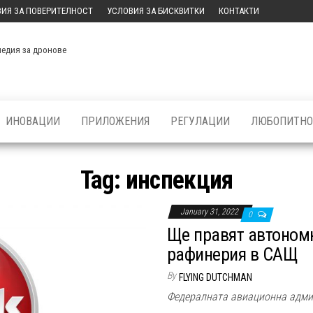
ИЯ ЗА ПОВЕРИТЕЛНОСТ
УСЛОВИЯ ЗА БИСКВИТКИ
КОНТАКТИ
медия за дронове
ИНОВАЦИИ
ПРИЛОЖЕНИЯ
РЕГУЛАЦИИ
ЛЮБОПИТНО
Tag:
инспекция
January 31, 2022
0
Ще правят автономн
рафинерия в САЩ
By
FLYING DUTCHMAN
Федералната авиационна админ