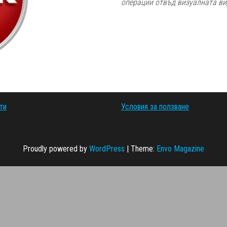
операции отвъд визуалната ви
ти
Условия за ползване
Proudly powered by
WordPress
|
Theme:
Envo Magazine