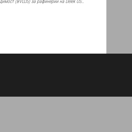
димост (BVLOS) за рафинерии на Delek US…