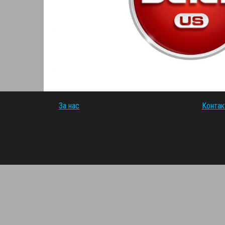
За нас
Контак