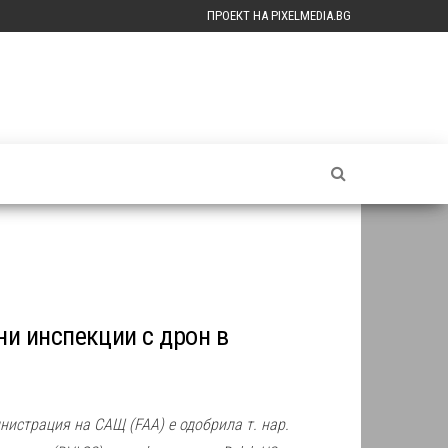
ПРОЕКТ НА PIXELMEDIA.BG
и инспекции с дрон в
истрация на САЩ (FAA) е одобрила т. нар.