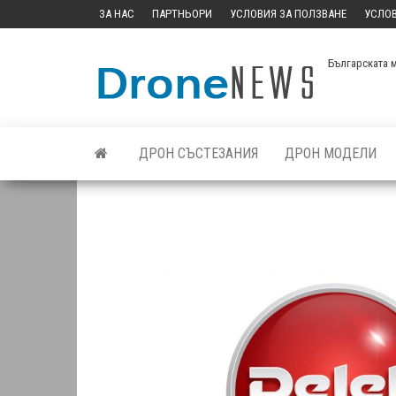
Skip
ЗА НАС
ПАРТНЬОРИ
УСЛОВИЯ ЗА ПОЛЗВАНЕ
УСЛОВ
to
the
Българската 
content
ДРОН СЪСТЕЗАНИЯ
ДРОН МОДЕЛИ