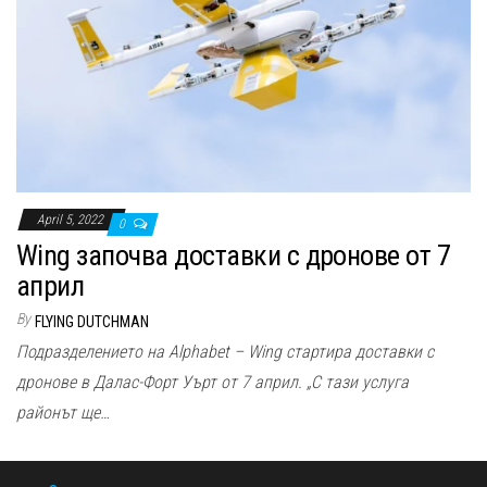
April 5, 2022
0
Wing започва доставки с дронове от 7
април
By
FLYING DUTCHMAN
Подразделението на Alphabet – Wing стартира доставки с
дронове в Далас-Форт Уърт от 7 април. „С тази услуга
районът ще…