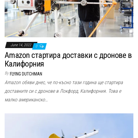
n
June 14, 2022
0
Amazon стартира доставки с дронове в
Калифорния
By
FLYING DUTCHMAN
Amazon обяви днес, че по-късно тази година ще стартира
доставките си с дронове в Локфорд, Калифорния. Това е
малко американско…