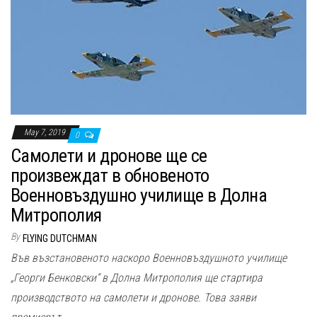
n
May 7, 2019
0
Самолети и дронове ще се
произвеждат в обновеното
Военновъздушно училище в Долна
Митрополия
By
FLYING DUTCHMAN
Във възстановеното наскоро Военновъздушното училище
„Георги Бенковски“ в Долна Митрополия ще стартира
производството на самолети и дронове. Това заяви