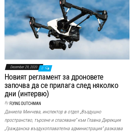
n
December 29, 2020
0
Новият регламент за дроновете
започва да се прилага след няколко
дни (интервю)
By
FLYING DUTCHMAN
Даниела Минчева, инспектор в отдел „Въздушно
пространство, търсене и спасяване“ към Главна Дирекция
„Гражданска въздухоплавателна администрация“ разказва