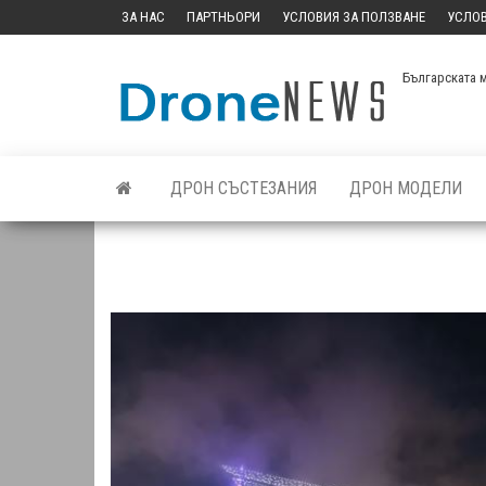
Skip
ЗА НАС
ПАРТНЬОРИ
УСЛОВИЯ ЗА ПОЛЗВАНЕ
УСЛОВ
to
the
Българската 
content
ДРОН СЪСТЕЗАНИЯ
ДРОН МОДЕЛИ