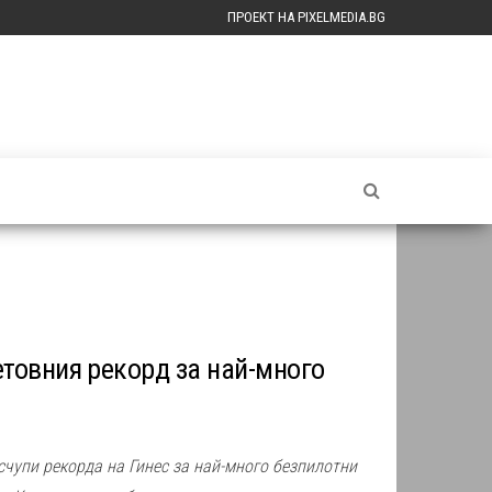
ПРОЕКТ НА PIXELMEDIA.BG
етовния рекорд за най-много
счупи рекорда на Гинес за най-много безпилотни