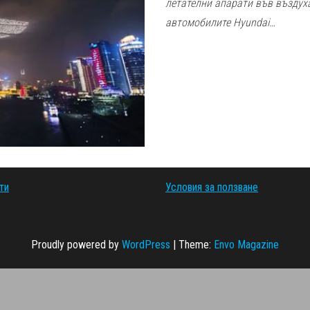
летателни апарати във въздух
автомобилите Hyundai…
ти
Условия за ползване
Proudly powered by
WordPress
|
Theme:
Envo Magazine