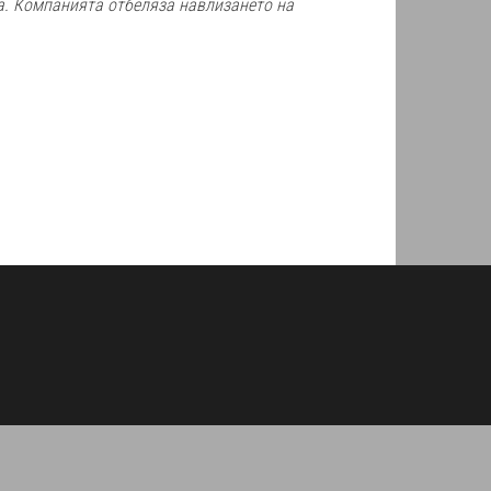
а. Компанията отбеляза навлизането на