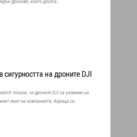
едък дронове, които досега…
в сигурността на дроните DJI
earch показа, че дроните DJI са уязвими на
кият екип на компанията, бореща се…