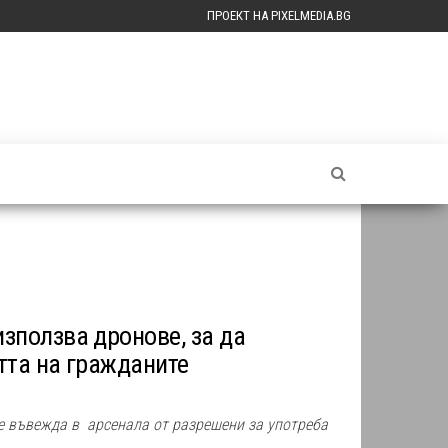
ПРОЕКТ НА PIXELMEDIA.BG
зползва дронове, за да
тта на гражданите
е въвежда в арсенала от разрешени за употреба