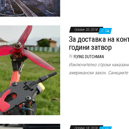
October 20, 2018
0
За доставка на кон
години затвор
By
FLYING DUTCHMAN
Изключително строки наказани
американски закон. Санкциите 
October 18, 2018