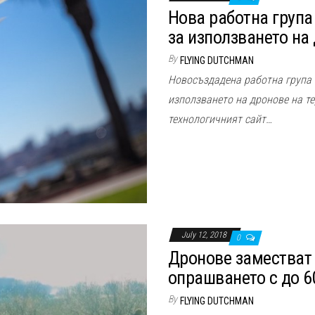
Нова работна група
за използването на 
By
FLYING DUTCHMAN
Новосъздадена работна група 
използването на дронове на т
технологичният сайт…
July 12, 2018
0
Дронове заместват 
опрашването с до 
By
FLYING DUTCHMAN