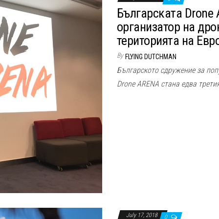
Българската Drone 
организатор на дрон
територията на Евр
By
FLYING DUTCHMAN
Българското сдружение за поп
Drone ARENA стана едва третия
July 17, 2018
0