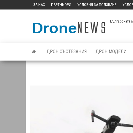
Skip
ЗА НАС
ПАРТНЬОРИ
УСЛОВИЯ ЗА ПОЛЗВАНЕ
УСЛОВ
to
the
Българската 
content
ДРОН СЪСТЕЗАНИЯ
ДРОН МОДЕЛИ