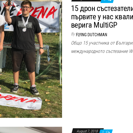
15 дрон състезател
първите у нас ква
верига MultiGP
By
FLYING DUTCHMAN
Общо 15 участника от Българи
международното състезание Worl
August 7, 2018
0