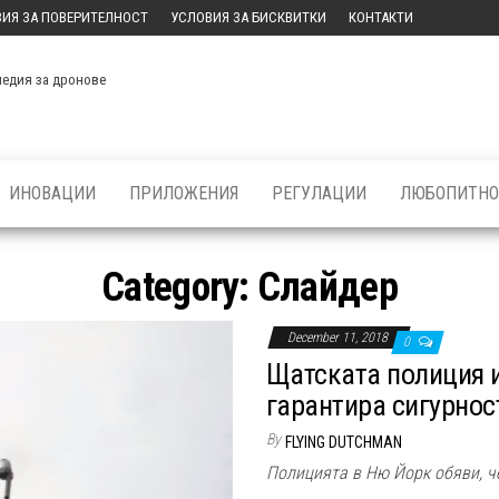
ИЯ ЗА ПОВЕРИТЕЛНОСТ
УСЛОВИЯ ЗА БИСКВИТКИ
КОНТАКТИ
медия за дронове
ИНОВАЦИИ
ПРИЛОЖЕНИЯ
РЕГУЛАЦИИ
ЛЮБОПИТНО
Category:
Слайдер
December 11, 2018
0
Щатската полиция и
гарантира сигурнос
By
FLYING DUTCHMAN
Полицията в Ню Йорк обяви, ч